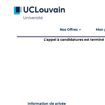
Rechercher par mot-clé
Afficher plus d’options
Nos Offres
Mon p
L’appel à candidatures est terminé
Information vie privée