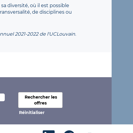
a diversité, où il est possible
ansversalité, de disciplines ou
annuel 2021-2022 de l'UCLouvain.
Réinitialiser
S
S
S