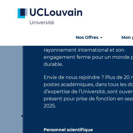
Personnel académique
L'UCLouvain est une université comp
se distingue par l’excellence de sa re
Nos Offres
Mon p
ses innovations pédagogiques, son
rayonnement international et son
engagement ferme pour un monde p
durable.
Envie de nous rejoindre ? Plus de 20
postes académiques, dans tous les 
d’expertise de l’Université, sont ouver
présent pour prise de fonction en s
2025.
Personnel scientifique