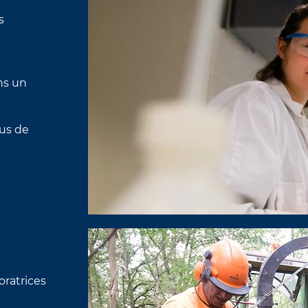
s
t
ns un
sus de
oratrices