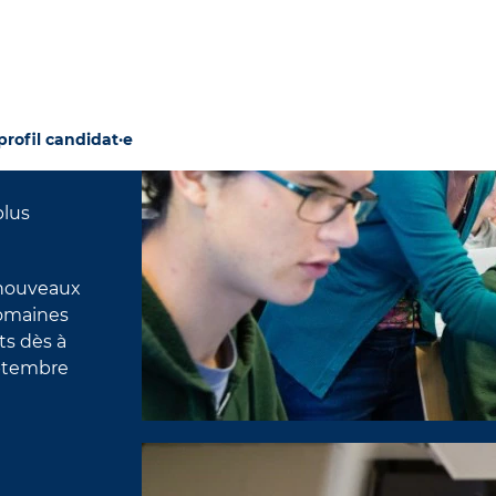
lète qui
cherche,
rofil candidat·e
lus
 nouveaux
domaines
ts dès à
eptembre