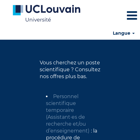
Langue
UCLouvain-
Personnel
scientifique
Vous cherchez un poste
scientifique ? Consultez
nos offres plus bas.
Personnel
scientifique
temporaire
(Assistant·es de
recherche et/ou
d’enseignement)
: la
procédure de