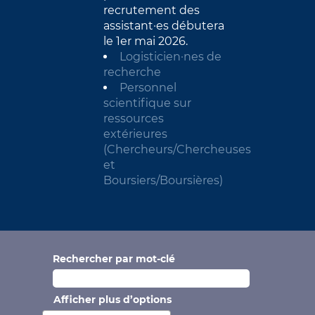
recrutement des
assistant·es débutera
le 1er mai 2026.
Logisticien·nes de
recherche
Personnel
scientifique sur
ressources
extérieures
(Chercheurs/Chercheuses
et
Boursiers/Boursières)
Rechercher par mot-clé
Afficher plus d’options